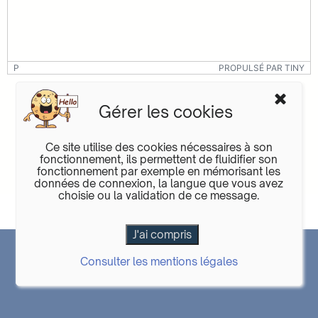
P
PROPULSÉ PAR TINY
Gérer les cookies
Ce site utilise des cookies nécessaires à son
fonctionnement, ils permettent de fluidifier son
fonctionnement par exemple en mémorisant les
Envoyer
données de connexion, la langue que vous avez
choisie ou la validation de ce message.
DOCUMENTATION
|
GIT
DeltaCMS
6.0.04
|
Mentions légales
|
Cookies
|
Consulter les mentions légales