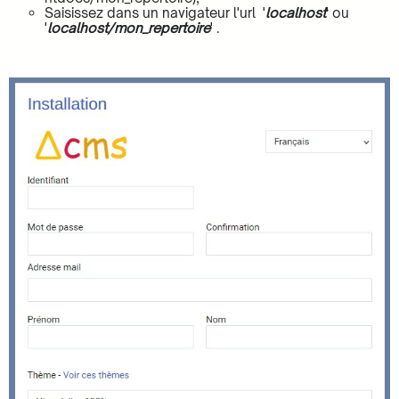
Saisissez dans un navigateur l'url '
localhost
' ou
'
localhost/mon_repertoire
' .