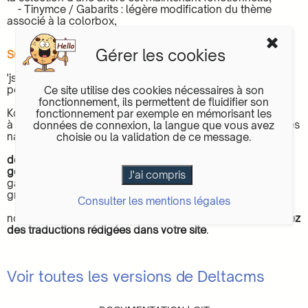
- Tinymce / Gabarits : légère modification du thème
associé à la colorbox,
Gérer les cookies
Sur le site
- Bonus -> Plugins :
un calendrier évènementiel
'jscalendar' d'Athanasios Grammatopoulos a été adapté
pour Deltacms. Il est installable semi-automatiquement,
Ce site utilise des cookies nécessaires à son
- Bonus -> Plugins :
un export pdf
'html2pdf' d'Erik
fonctionnement, ils permettent de fluidifier son
Koopmans a été adapté pour Deltacms. L'export est limité
fonctionnement par exemple en mémorisant les
à la section principale de la page contrairement à celui des
données de connexion, la langue que vous avez
navigateurs, il est installable semi-automatiquement,
choisie ou la validation de ce message.
- Bonus -> Plugins :
images-uploader permet d'envoyer
des images dans un dossier sans passer par le
gestionnaire de fichier
, et de les afficher sous forme de
galerie, l'envoi est possible en connexion à partir du
groupe éditeur, il est installable automatiquement,
Consulter les mentions légales
- Bonus -> Modules : mise à jour des modules suite à la
nouvelle gestion des cookies,
elle est à faire si vous utilisez
des traductions rédigées dans votre site
.
Voir toutes les versions de Deltacms