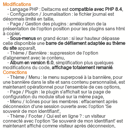
Modifications
- Langage PHP : Deltacms est
compatible avec PHP 8.4
,
- Configuration / Journalisation : le fichier journal est
désormais limité en taille,
- Page / Gestion des plugins : amélioration de la
présentation de l'option position pour les plugins sans html
à copier,
-
Sous-menus
en grand écran : si leur hauteur dépasse
celle disponible une
barre de défilement adaptée au thème
du site
apparaît,
- Thème / Bannière : suppression de l'option
d'alignement avec le contenu,
-
Album en version 6.0
, simplification plus quelques
modifications du code,
affichage totalement remanié
.
Corrections
- Thème / Menu : le menu superposé à la bannière, pour
une bannière dans le site et sans contenu personnalisé, est
maintenant opérationnel pour l'ensemble de ces options,
- Page / Plugin : le plugin s'affichait sur la page de
configuration du module situé sur la même page,
- Menu / Icônes pour les membres : effacement après
déconnexion d'une session ouverte avec l'option 'Se
souvenir de mon identifiant',
- Thème / Footer / Qui est en ligne ? : un visiteur
connecté avec l'option 'Se souvenir de mon identifiant' est
maintenant affiché comme visiteur après déconnexion,