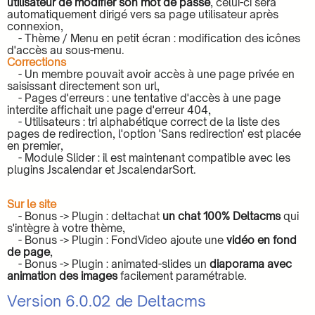
utilisateur de modifier son mot de passe
, celui-ci sera
automatiquement dirigé vers sa page utilisateur après
connexion,
- Thème / Menu en petit écran : modification des icônes
d'accès au sous-menu.
Corrections
- Un membre pouvait avoir accès à une page privée en
saisissant directement son url,
- Pages d'erreurs : une tentative d'accès à une page
interdite affichait une page d'erreur 404,
- Utilisateurs : tri alphabétique correct de la liste des
pages de redirection, l'option 'Sans redirection' est placée
en premier,
- Module Slider : il est maintenant compatible avec les
plugins Jscalendar et JscalendarSort.
Sur le site
- Bonus -> Plugin : deltachat
un chat 100% Deltacms
qui
s'intègre à votre thème,
- Bonus -> Plugin : FondVideo ajoute une
vidéo en fond
de page
,
- Bonus -> Plugin : animated-slides un
diaporama avec
animation des images
facilement paramétrable.
Version 6.0.02 de Deltacms