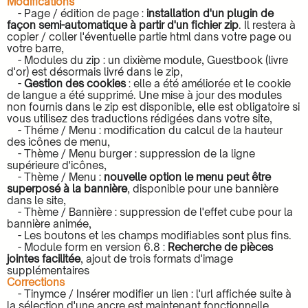
Modifications
- Page / édition de page :
installation d'un plugin de
façon semi-automatique à partir d'un fichier zip
. Il restera à
copier / coller l'éventuelle partie html dans votre page ou
votre barre,
- Modules du zip : un dixième module, Guestbook (livre
d'or) est désormais livré dans le zip,
-
Gestion des cookies
: elle a été améliorée et le cookie
de langue a été supprimé. Une mise à jour des modules
non fournis dans le zip est disponible, elle est obligatoire si
vous utilisez des traductions rédigées dans votre site,
- Théme / Menu : modification du calcul de la hauteur
des icônes de menu,
- Thème / Menu burger : suppression de la ligne
supérieure d'icônes,
- Thème / Menu :
nouvelle option le menu peut être
superposé à la bannière
, disponible pour une bannière
dans le site,
- Thème / Bannière : suppression de l'effet cube pour la
bannière animée,
- Les boutons et les champs modifiables sont plus fins.
- Module form en version 6.8 :
Recherche de pièces
jointes facilitée
, ajout de trois formats d'image
supplémentaires
Corrections
- Tinymce / Insérer modifier un lien : l'url affichée suite à
la sélection d'une ancre est maintenant fonctionnelle,