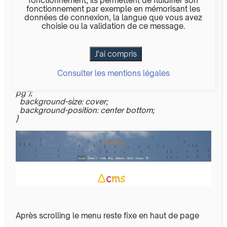
fonctionnement, ils permettent de fluidifier son
Ce thème créé sur la base du thème 'Hirondelles
fonctionnement par exemple en mémorisant les
100%' propose un menu toujours visible et placé
données de connexion, la langue que vous avez
sous la bannière.
choisie ou la validation de ce message.
Quelques lignes de CSS sont ajoutées dans
custom.css :
nav #menu {
Consulter les mentions légales
background-image:
url("../file/source/theme/defaut/banniere_1500x200.j
pg");
background-size: cover;
background-position: center bottom;
}
Après scrolling le menu reste fixe en haut de page